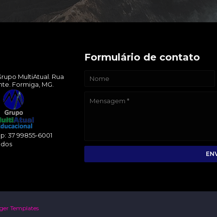
Formulário de contato
rupo MultiAtual. Rua
ente. Formiga, MG.
: 37 99855-6001
ados
ger Templates