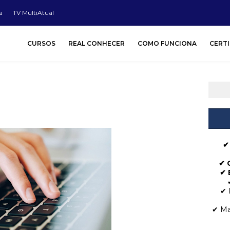
a
TV MultiAtual
CURSOS
REAL CONHECER
COMO FUNCIONA
CERT
✔
✔
✔ 
✔ 
✔ Ma