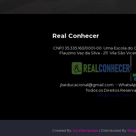
Real Conhecer
CNPJ 35.335.163/0001-00. Uma Escola do G
Flauzino Vaz da Silva - 211. Vila São Vic
jlseducacional@gmail.com ㄧWhatsApp
Todos os Direitos Reserv
Registro DI CNPq
Created By
SoraTemplates
| Distributed By
Blog