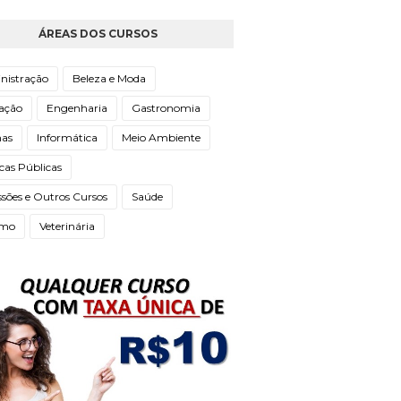
ÁREAS DOS CURSOS
nistração
Beleza e Moda
ação
Engenharia
Gastronomia
mas
Informática
Meio Ambiente
icas Públicas
ssões e Outros Cursos
Saúde
smo
Veterinária